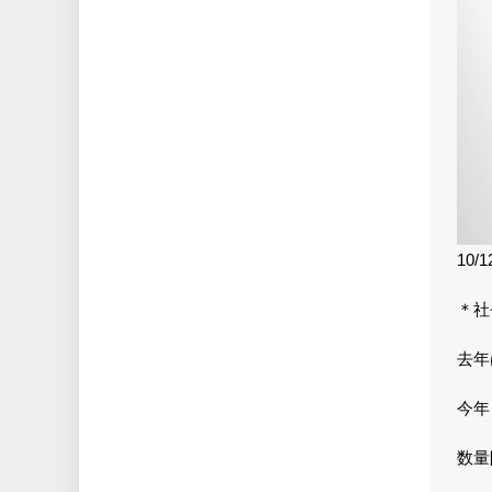
10/
＊社
去年
今年
数量