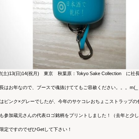
12(土)13(日)14(祝月) 東京 秋葉原：Tokyo Sake Collectio
長はお年なので、ブースで魂抜けててもご容赦ください。。。m(_ _
はピンク×グレーでしたが、今年のサケコレおちょこストラップの色は
も参加蔵元さんの代表ロゴ銘柄をプリントしました！（去年と少し
限定ですのでぜひGetして下さい！