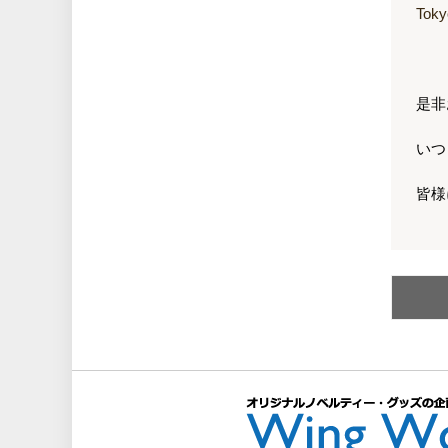
Tok
是非
いつ
皆様