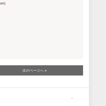
om)
次のページへ »