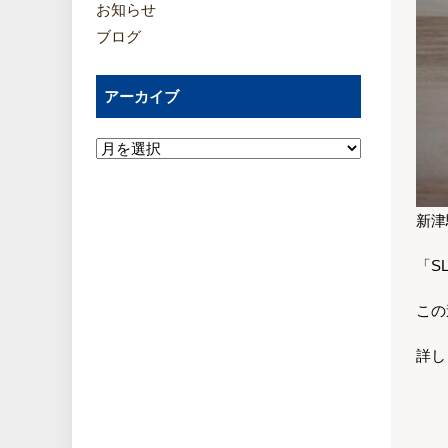
お知らせ
ブログ
アーカイブ
新津
「S
この
詳し