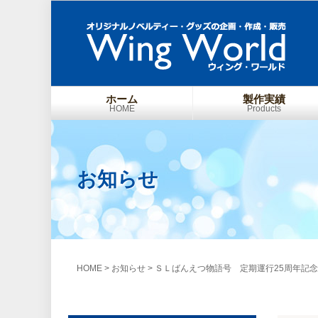
ホーム
製作実績
HOME
Products
お知らせ
HOME
>
お知らせ
>
ＳＬばんえつ物語号 定期運行25周年記