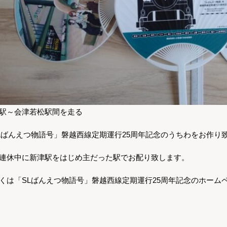
駅～会津若松駅間を走る
Lばんえつ物語号」磐越西線定期運行25周年記念のうちわをお作り
連休中に新津駅をはじめ主だった駅でお配り致します。
くは「SLばんえつ物語号」磐越西線定期運行25周年記念のホーム