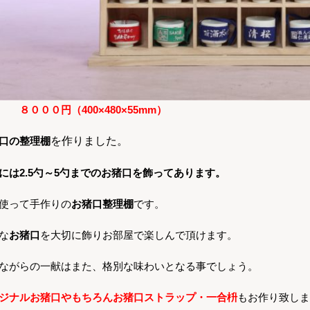
 ８０００円（400×480×55mm）
口の整理棚
を作りました。
には2.5勺～5勺までのお猪口を飾ってあります。
使って手作りの
お猪口整理棚
です。
な
お猪口
を大切に飾りお部屋で楽しんで頂けます。
ながらの一献はまた、格別な味わいとなる事でしょう。
ジナルお猪口やもちろんお猪口ストラップ・一合枡
もお作り致しま