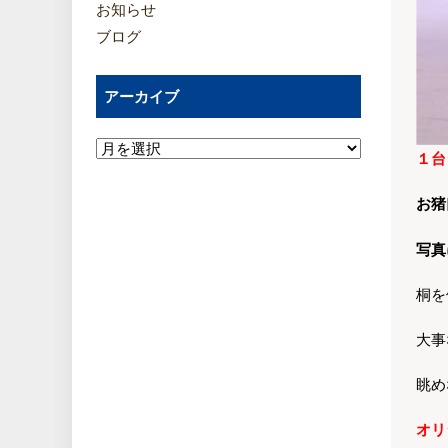
お知らせ
ブログ
アーカイブ
１台
お猪
写真
桐を
大事
眺め
オリ